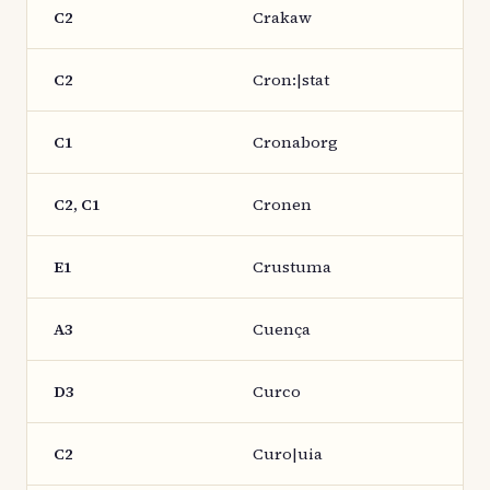
C2
Crakaw
C2
Cron:|stat
C1
Cronaborg
C2, C1
Cronen
E1
Crustuma
A3
Cuença
D3
Curco
C2
Curo|uia