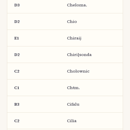
D3
Cheloma.
D2
Chio
E1
Chiraij
D2
Chiri|sonda
C2
Cholownic
C1
Chtm.
B3
Cifalu
C2
Cilia