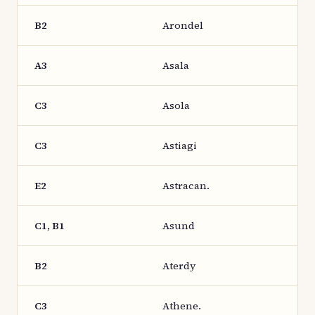
B2
Arondel
A3
Asala
C3
Asola
C3
Astiagi
E2
Astracan.
C1, B1
Asund
B2
Aterdy
C3
Athene.