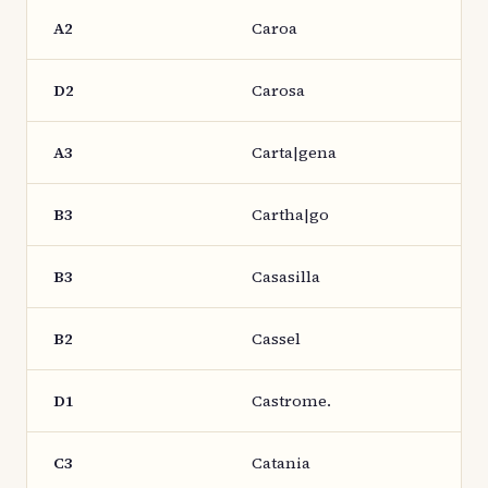
A2
Caroa
D2
Carosa
A3
Carta|gena
B3
Cartha|go
B3
Casasilla
B2
Cassel
D1
Castrome.
C3
Catania