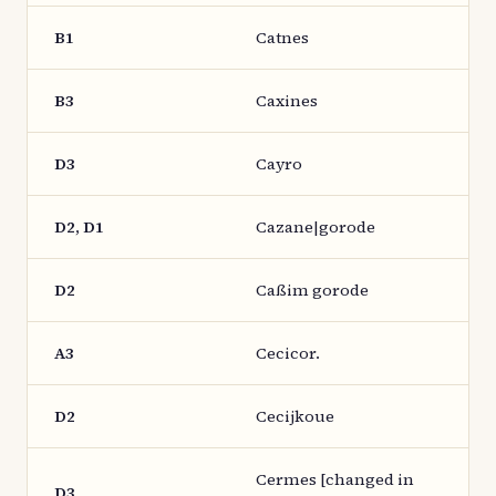
B1
Catnes
B3
Caxines
D3
Cayro
D2, D1
Cazane|gorode
D2
Caßim gorode
A3
Cecicor.
D2
Cecijkoue
Cermes [changed in
D3