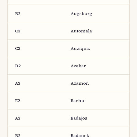
B2
Augsburg
C3
Automala
C3
Auziqua.
D2
Azabar
A3
Azamor.
E2
Bachu.
A3
Badajos
B2
Badanck