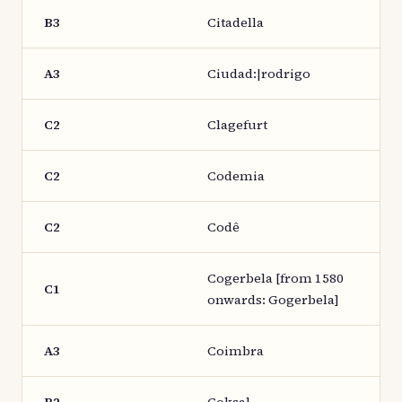
B3
Citadella
A3
Ciudad:|rodrigo
C2
Clagefurt
C2
Codemia
C2
Codê
Cogerbela [from 1580
C1
onwards: Gogerbela]
A3
Coimbra