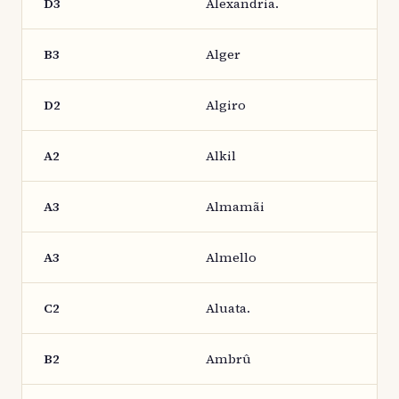
D3
Alexandria.
B3
Alger
D2
Algiro
A2
Alkil
A3
Almamãi
A3
Almello
C2
Aluata.
B2
Ambrû