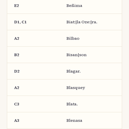
E2
Beßima
D1, C1
Biat:|la Oze:|ra.
A2
Bilbao
B2
Bisan|son
D2
Blagar.
A2
Blasquey
C3
Blata.
A3
Blenasa