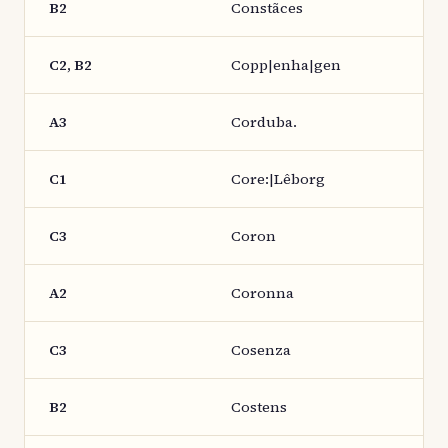
B2
Constãces
C2, B2
Copp|enha|gen
A3
Corduba.
C1
Core:|Lêborg
C3
Coron
A2
Coronna
C3
Cosenza
B2
Costens