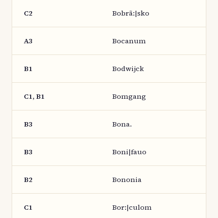
C2
Bobrã:|sko
A3
Bocanum
B1
Bodwijck
C1, B1
Bomgang
B3
Bona.
B3
Boni|fauo
B2
Bononia
C1
Bor:|culom