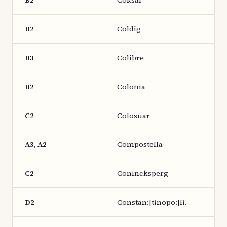
B2
Coksal
B2
Coldîg
B3
Colibre
B2
Colonia
C2
Colosuar
A3, A2
Compostella
C2
Conincksperg
D2
Constan:|tinopo:|li.