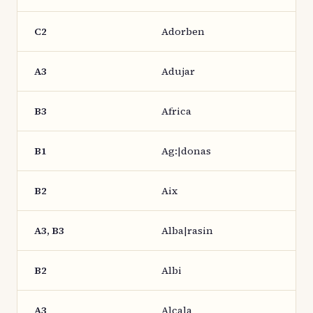
C2
Adorben
A3
Adujar
B3
Africa
B1
Ag:|donas
B2
Aix
A3, B3
Alba|rasin
B2
Albi
A3
Alcala