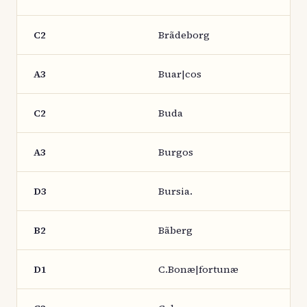
C2
Brãdeborg
A3
Buar|cos
C2
Buda
A3
Burgos
D3
Bursia.
B2
Bãberg
D1
C.Bonæ|fortunæ