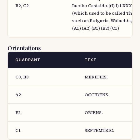
B2, C2
Iacobo Castaldo.|(I).I).LXXXIII
(which used to be called Thra
such as Bulgaria, Walachia, Syrf
(A1) (A2) (B1) (B2) (C1)
Orientations
QUADRANT
TEXT
C3, B3
MERIDIES.
A2
OCCIDENS.
E2
ORIENS.
C1
SEPTEMTRIO.