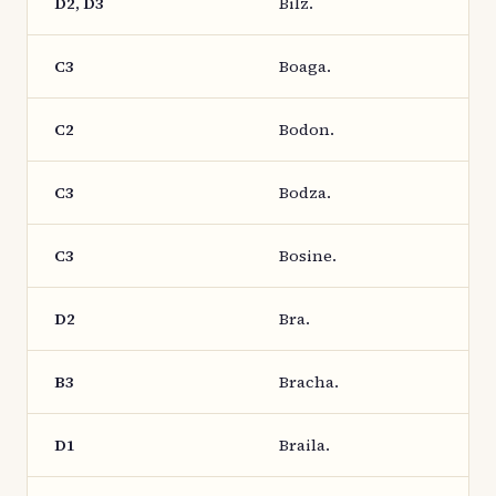
D2, D3
Bilz.
C3
Boaga.
C2
Bodon.
C3
Bodza.
C3
Bosine.
D2
Bra.
B3
Bracha.
D1
Braila.