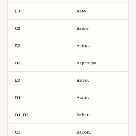
E3
Arto
C3
Asera
E2
Asine.
D3
Aspro:|sa
E3
Auco.
D1
Azud.
D1, D2
Baban.
C1
Bacon.