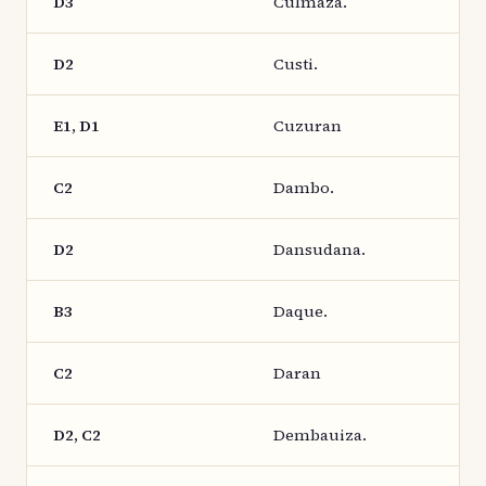
D3
Culmaza.
D2
Custi.
E1, D1
Cuzuran
C2
Dambo.
D2
Dansudana.
B3
Daque.
C2
Daran
D2, C2
Dembauiza.