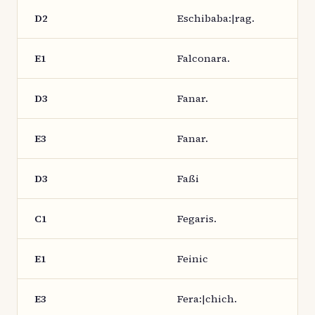
D2
Eschibaba:|rag.
E1
Falconara.
D3
Fanar.
E3
Fanar.
D3
Faßi
C1
Fegaris.
E1
Feinic
E3
Fera:|chich.