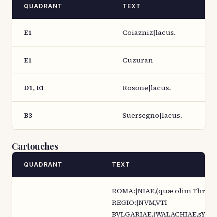
QUADRANT
TEXT
E1
Coiazniz|lacus.
E1
Cuzuran
D1, E1
Rosone|lacus.
B3
Suersegno|lacus.
Cartouches
QUADRANT
TEXT
ROMA:|NIAE,(quæ olim Thraci
REGIO:|NVM,VTI
BVLGARIAE,|WALACHIAE,sYRFI: