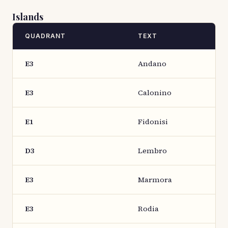
Islands
QUADRANT
TEXT
E3
Andano
E3
Calonino
E1
Fidonisi
D3
Lembro
E3
Marmora
E3
Rodia