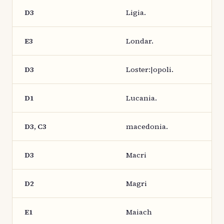
D3
Ligia.
E3
Londar.
D3
Loster:|opoli.
D1
Lucania.
D3, C3
macedonia.
D3
Macri
D2
Magri
E1
Maiach