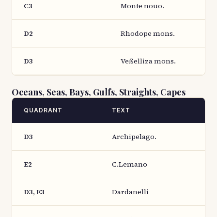
C3
Monte nouo.
D2
Rhodope mons.
D3
Veßelliza mons.
Oceans, Seas, Bays, Gulfs, Straights, Capes
QUADRANT
TEXT
D3
Archipelago.
E2
C.Lemano
D3, E3
Dardanelli