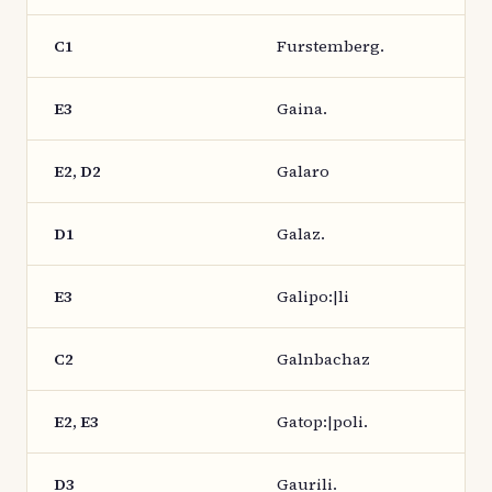
C1
Furstemberg.
E3
Gaina.
E2, D2
Galaro
D1
Galaz.
E3
Galipo:|li
C2
Galnbachaz
E2, E3
Gatop:|poli.
D3
Gaurili.