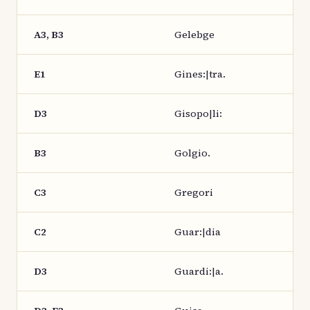
A3, B3
Gelebge
E1
Gines:|tra.
D3
Gisopo|li:
B3
Golgio.
C3
Gregori
C2
Guar:|dia
D3
Guardi:|a.