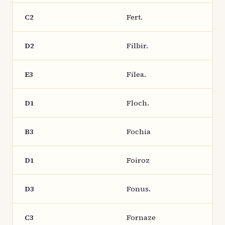
C2
Fert.
D2
Filbir.
E3
Filea.
D1
Floch.
B3
Fochia
D1
Foiroz
D3
Fonus.
C3
Fornaze