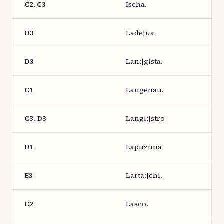
C2, C3
Ischa.
D3
Lade|ua
D3
Lan:|gista.
C1
Langenau.
C3, D3
Langi:|stro
D1
Lapuzuna
E3
Larta:|chi.
C2
Lasco.