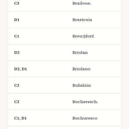
C3
Brailoue.
D1
Brastouia
C1
Breu:|dorf.
D2
Briolan
D2, D1
Briolauo
C2
Bubalzin
C2
Bucheresch.
C1, D1
Buchuresco