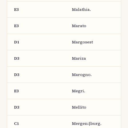
E3
Malathia.
E3
Marato
D1
Margosest
D3
Mariza
D3
Marogno.
E3
Megri.
D3
Mellito
C1
Mergen:|burg.