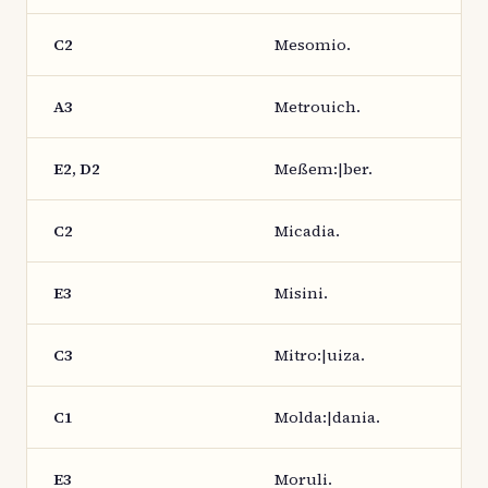
C2
Mesomio.
A3
Metrouich.
E2, D2
Meßem:|ber.
C2
Micadia.
E3
Misini.
C3
Mitro:|uiza.
C1
Molda:|dania.
E3
Moruli.