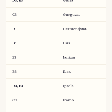
D3, E3
Guisa
C3
Gurguza.
D1
Hermen:|stat.
D1
Hus.
E3
Ianizar.
B3
Ibar,
D3, E3
Ipsola
C3
Iramo.