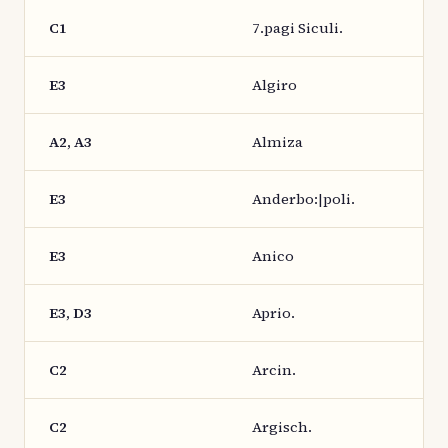
C1
7.pagi Siculi.
E3
Algiro
A2, A3
Almiza
E3
Anderbo:|poli.
E3
Anico
E3, D3
Aprio.
C2
Arcin.
C2
Argisch.