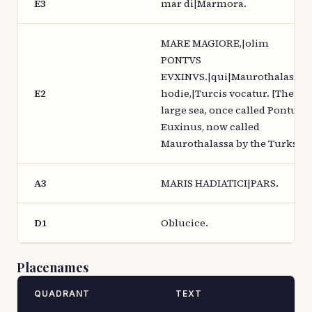
E3
mar di|Marmora.
MARE MAGIORE,|olim
PONTVS
EVXINVS.|qui|Maurothalassa
E2
hodie,|Turcis vocatur. [The
large sea, once called Pontus
Euxinus, now called
Maurothalassa by the Turks.]
A3
MARIS HADIATICI|PARS.
D1
Oblucice.
Placenames
QUADRANT
TEXT