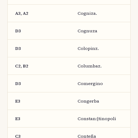
A3, A2
Cogniza.
D3
Cognuza
D3
Colopinz.
C2, B2
Columbaz.
D3
Comergino
E3
Congerba
E3
Constan:|tinopoli
C3
Conteßa