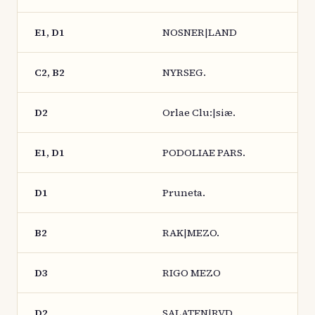
E1, D1
NOSNER|LAND
C2, B2
NYRSEG.
D2
Orlae Clu:|siæ.
E1, D1
PODOLIAE PARS.
D1
Pruneta.
B2
RAK|MEZO.
D3
RIGO MEZO
D2
SALATEN|RVD.