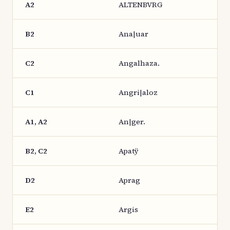
A2
ALTENBVRG
B2
Ana|uar
C2
Angalhaza.
C1
Angri|aloz
A1, A2
An|ger.
B2, C2
Apatÿ
D2
Aprag
E2
Argis