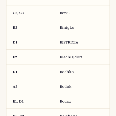
C2, C3
Bezo.
B3
Binigko
D1
BISTRICIA
E2
Blechis|dorf.
D1
Bochko
A2
Bodok
E1, D1
Bogaz