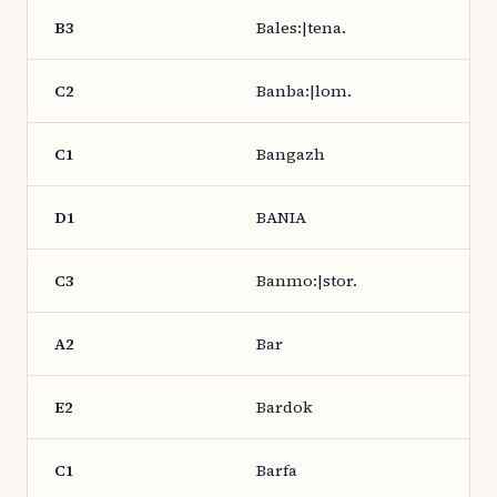
B3
Bales:|tena.
C2
Banba:|lom.
C1
Bangazh
D1
BANIA
C3
Banmo:|stor.
A2
Bar
E2
Bardok
C1
Barfa