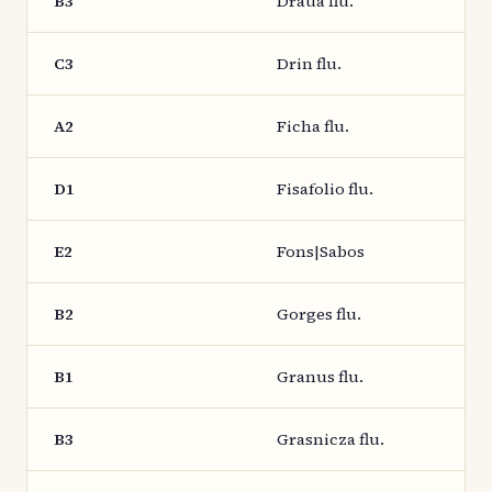
B3
Draua flu.
C3
Drin flu.
A2
Ficha flu.
D1
Fisafolio flu.
E2
Fons|Sabos
B2
Gorges flu.
B1
Granus flu.
B3
Grasnicza flu.