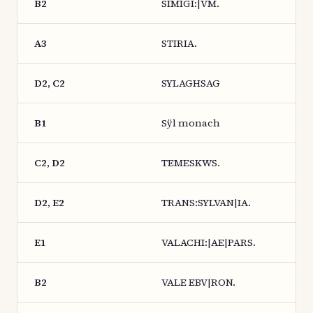
B2
SIMIGI:|VM.
A3
STIRIA.
D2, C2
SYLAGHSAG
B1
Sÿl monach
C2, D2
TEMESKWS.
D2, E2
TRANS:SYLVAN|IA.
E1
VALACHI:|AE|PARS.
B2
VALE EBV|RON.