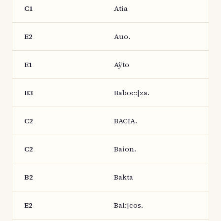
C1
Atia
E2
Auo.
E1
Aÿto
B3
Baboc:|za.
C2
BACIA.
C2
Baion.
B2
Bakta
E2
Bal:|cos.