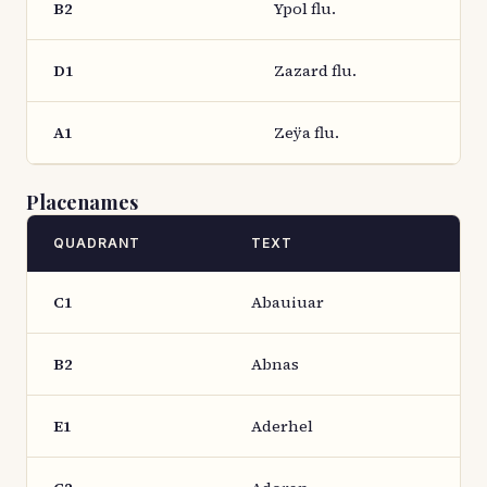
B2
Ypol flu.
D1
Zazard flu.
A1
Zeÿa flu.
Placenames
QUADRANT
TEXT
C1
Abauiuar
B2
Abnas
E1
Aderhel