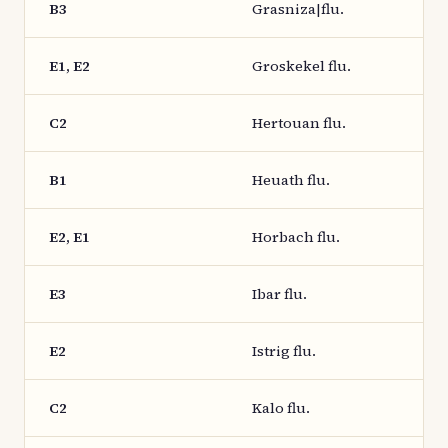
B3
Grasniza|flu.
E1, E2
Groskekel flu.
C2
Hertouan flu.
B1
Heuath flu.
E2, E1
Horbach flu.
E3
Ibar flu.
E2
Istrig flu.
C2
Kalo flu.