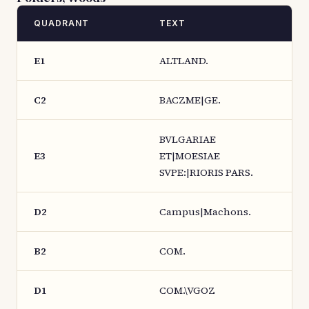
QUADRANT
TEXT
E1
ALTLAND.
C2
BACZME|GE.
BVLGARIAE
E3
ET|MOESIAE
SVPE:|RIORIS PARS.
D2
Campus|Machons.
B2
COM.
D1
COM.\VGOZ