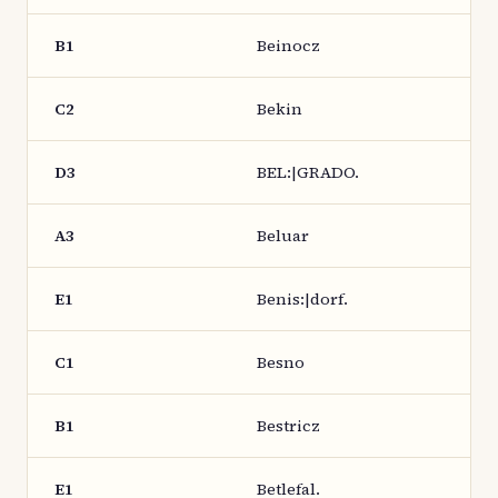
B1
Beinocz
C2
Bekin
D3
BEL:|GRADO.
A3
Beluar
E1
Benis:|dorf.
C1
Besno
B1
Bestricz
E1
Betlefal.