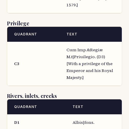
1579.]
Privilege
QUADRANT
TEXT
Cum Imp.&Regiæ
M.t|Priuilegio. (D3)
C3
[With a privilege of the
Emperor and his Royal
Majesty.]
Rivers, inlets, creeks
QUADRANT
TEXT
D1
Albis|fons.