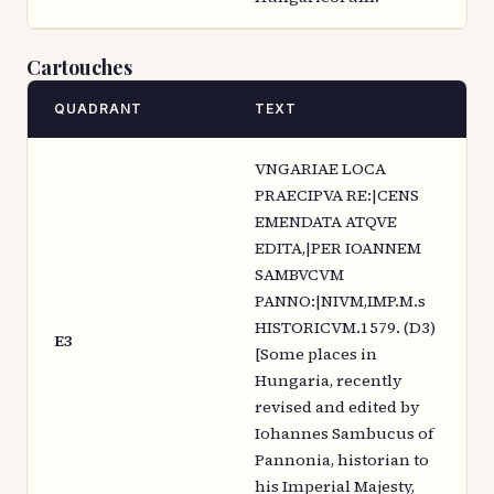
Cartouches
QUADRANT
TEXT
VNGARIAE LOCA
PRAECIPVA RE:|CENS
EMENDATA ATQVE
EDITA,|PER IOANNEM
SAMBVCVM
PANNO:|NIVM,IMP.M.s
HISTORICVM.1579. (D3)
E3
[Some places in
Hungaria, recently
revised and edited by
Iohannes Sambucus of
Pannonia, historian to
his Imperial Majesty,