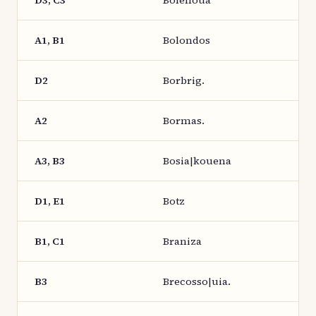
D3, C3
Bolehoua
A1, B1
Bolondos
D2
Borbrig.
A2
Bormas.
A3, B3
Bosia|kouena
D1, E1
Botz
B1, C1
Braniza
B3
Brecosso|uia.