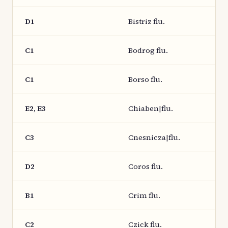
D1
Bistriz flu.
C1
Bodrog flu.
C1
Borso flu.
E2, E3
Chiaben|flu.
C3
Cnesnicza|flu.
D2
Coros flu.
B1
Crim flu.
C2
Czick flu.