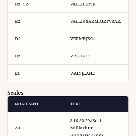
B2, C2
VALLHERVE
E2
VALLIS SARMIGETVSAE.
D2
VERME|ZO.
B2
VRZIGET.
E1
WAIN|LAND
Scales
QUADRANT
TEXT
5 10 50 20.|Scala
A3
Milliarium
Hungaricorum.