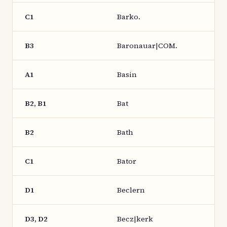
C1
Barko.
B3
Baronauar|COM.
A1
Basin
B2, B1
Bat
B2
Bath
C1
Bator
D1
Beclern
D3, D2
Becz|kerk