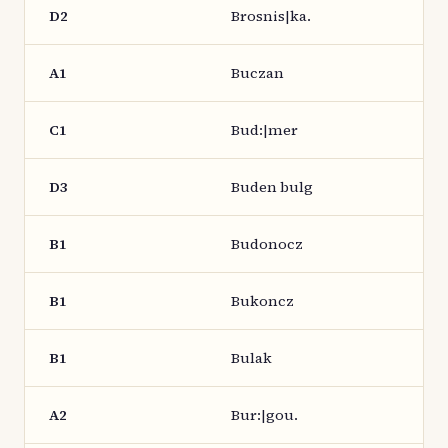
D2
Brosnis|ka.
A1
Buczan
C1
Bud:|mer
D3
Buden bulg
B1
Budonocz
B1
Bukoncz
B1
Bulak
A2
Bur:|gou.