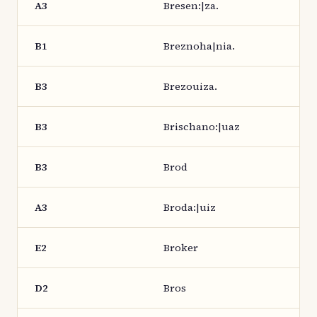
A3
Bresen:|za.
B1
Breznoha|nia.
B3
Brezouiza.
B3
Brischano:|uaz
B3
Brod
A3
Broda:|uiz
E2
Broker
D2
Bros