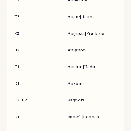
C3
Auberine
E2
Auen:|ticum.
E3
Augusta|Prætoria
B3
Auignon
C1
Austun|Hedin
D1
Auxone
C3, C2
Bagnolz.
D1
Bamel'|nonnes.