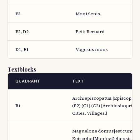
E3
Mont Senis.
E2, D2
Petit Bernard
D1, E1
Vogesus mons
Textblocks
QUADRANT
TEXT
Archiepiscopatus.|Episcopatus
B1
(B2) (C1) (C2) [Archbishopric. 
Cities. Villages.]
Maguelone domus|est cum te
Episco|pi|Montpeßeliensis, ol