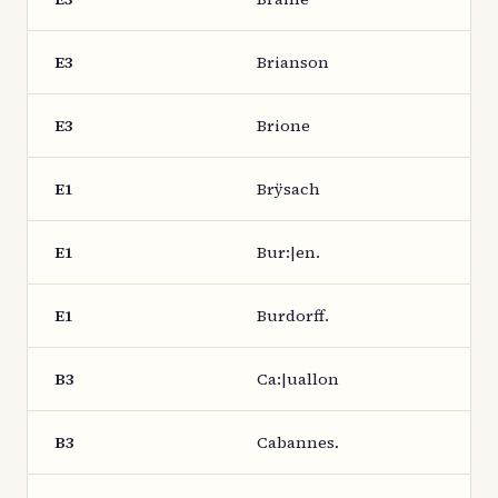
E3
Brianson
E3
Brione
E1
Brÿsach
E1
Bur:|en.
E1
Burdorff.
B3
Ca:|uallon
B3
Cabannes.