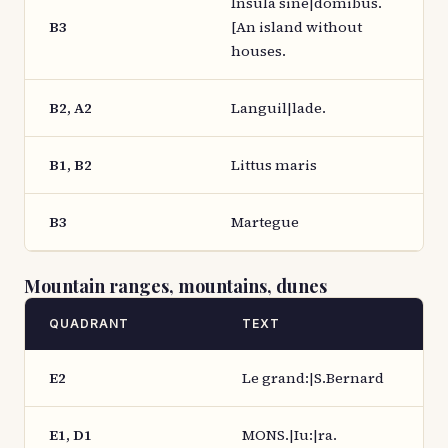
Insula sine|domibus.
B3
[An island without
houses.
B2, A2
Languil|lade.
B1, B2
Littus maris
B3
Martegue
Mountain ranges, mountains, dunes
QUADRANT
TEXT
E2
Le grand:|S.Bernard
E1, D1
MONS.|Iu:|ra.