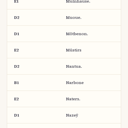
E1
Mulnhause.
D2
Muoue.
D1
Mõtbenon.
E2
Mûstirs
D2
Nantua.
B1
Narbone
E2
Naters.
D1
Nazeÿ