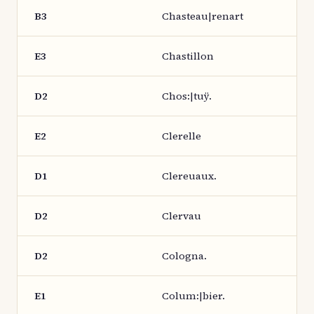
B3
Chasteau|renart
E3
Chastillon
D2
Chos:|tuÿ.
E2
Clerelle
D1
Clereuaux.
D2
Clervau
D2
Cologna.
E1
Colum:|bier.