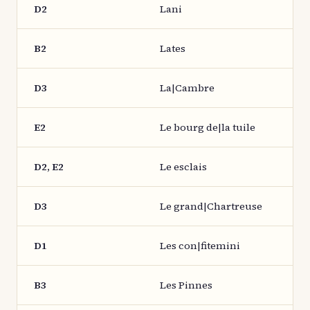
D2
Lani
B2
Lates
D3
La|Cambre
E2
Le bourg de|la tuile
D2, E2
Le esclais
D3
Le grand|Chartreuse
D1
Les con|fitemini
B3
Les Pinnes