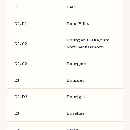
E1
Biel
D2, E2
Bone Ville.
Bourg en Breße,olim
D2, C2
Forû Secusianorû.
D2, C2
Bourgain
E3
Bourget.
D3, D2
Bour|get.
E3
Bozelîge
E3
Braine