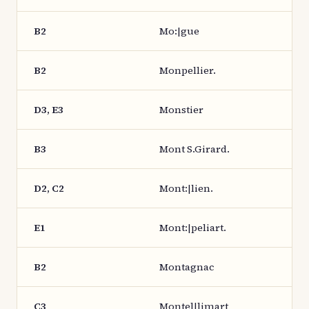
B2
Mo:|gue
B2
Monpellier.
D3, E3
Monstier
B3
Mont S.Girard.
D2, C2
Mont:|lien.
E1
Mont:|peliart.
B2
Montagnac
C3
Montel|limart