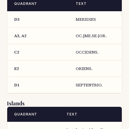
QUADRANT
TEXT
D3
MERIDIES
A3, A2
OC.|ME.SE.|OR.
C2
OCCIDENS.
E2
ORIENS.
D1
SEPTENTRIO.
Islands
QUADRANT
TEXT