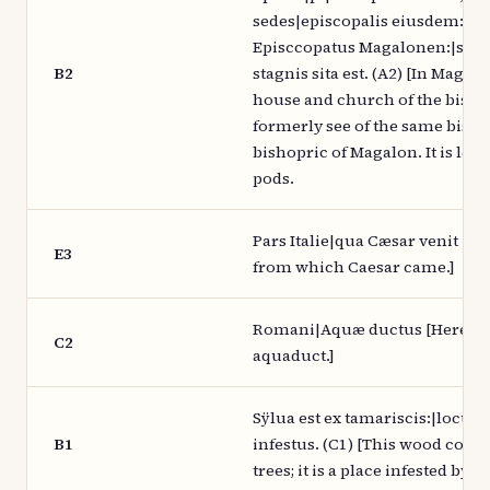
sedes|episcopalis eiusdem:et d
Episccopatus Magalonen:|sis.I
B2
stagnis sita est. (A2) [In Mague
house and church of the bisho
formerly see of the same bisho
bishopric of Magalon. It is loc
pods.
Pars Italie|qua Cæsar venit [The
E3
from which Caesar came.]
Romani|Aquæ ductus [Here is
C2
aquaduct.]
Sÿlua est ex tamariscis:|locus 
B1
infestus. (C1) [This wood cons
trees; it is a place infested by c