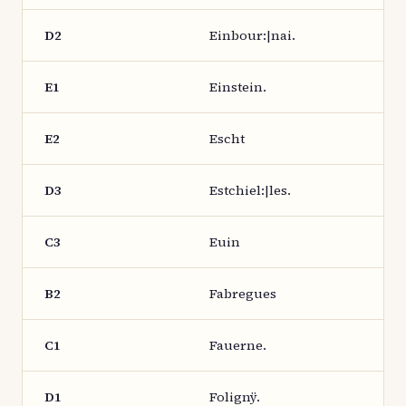
D2
Einbour:|nai.
E1
Einstein.
E2
Escht
D3
Estchiel:|les.
C3
Euin
B2
Fabregues
C1
Fauerne.
D1
Folignÿ.