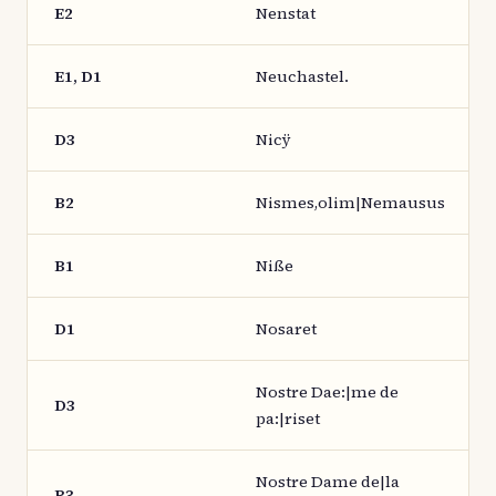
E2
Nenstat
E1, D1
Neuchastel.
D3
Nicÿ
B2
Nismes,olim|Nemausus
B1
Niße
D1
Nosaret
Nostre Dae:|me de
D3
pa:|riset
Nostre Dame de|la
B3