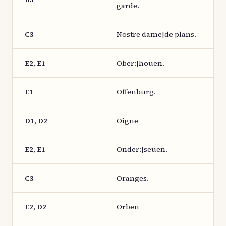
garde.
C3
Nostre dame|de plans.
E2, E1
Ober:|houen.
E1
Offenburg.
D1, D2
Oigne
E2, E1
Onder:|seuen.
C3
Oranges.
E2, D2
Orben