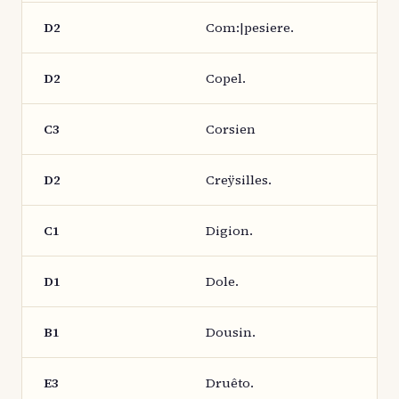
D2
Com:|pesiere.
D2
Copel.
C3
Corsien
D2
Creÿsilles.
C1
Digion.
D1
Dole.
B1
Dousin.
E3
Druêto.