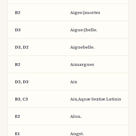
B2
Aiges:|mortes
D3
Aigue:|belle.
D3, D2
Aiguebelle.
B2
Aimargues
D2, D3
Aix
B3, C3
Aix,Aquæ Sextiæ Latinis
E2
Alon.
E1
Angst.