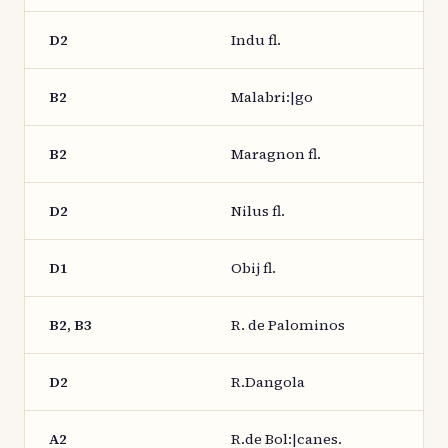
D2
Indu fl.
B2
Malabri:|go
B2
Maragnon fl.
D2
Nilus fl.
D1
Obij fl.
B2, B3
R. de Palominos
D2
R.Dangola
A2
R.de Bol:|canes.