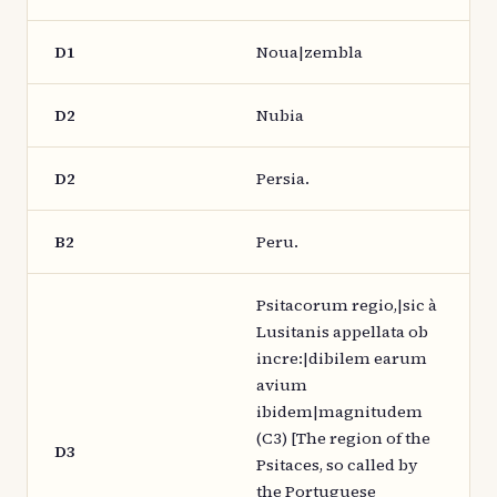
D1
Noua|zembla
D2
Nubia
D2
Persia.
B2
Peru.
Psitacorum regio,|sic à
Lusitanis appellata ob
incre:|dibilem earum
avium
ibidem|magnitudem
(C3) [The region of the
D3
Psitaces, so called by
the Portuguese