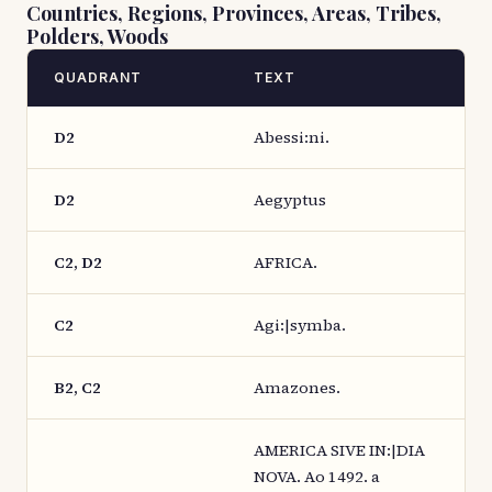
Countries, Regions, Provinces, Areas, Tribes,
Polders, Woods
QUADRANT
TEXT
D2
Abessi:ni.
D2
Aegyptus
C2, D2
AFRICA.
C2
Agi:|symba.
B2, C2
Amazones.
AMERICA SIVE IN:|DIA
NOVA. Ao 1492. a