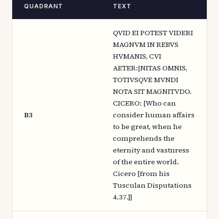
QUADRANT
TEXT
QVID EI POTEST VIDERI
MAGNVM IN REBVS
HVMANIS, CVI
AETER:|NITAS OMNIS,
TOTIVSQVE MVNDI
NOTA SIT MAGNITVDO.
CICERO: [Who can
B3
consider human affairs
to be great, when he
comprehends the
eternity and vastnress
of the entire world.
Cicero [from his
Tusculan Disputations
4.37.]]