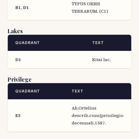
TYPUS ORBIS
B1, D1
TERRARUM. (C1)
Lakes
QUADRANT
TEXT
D1
Kitai lac.
Privilege
QUADRANT
TEXT
Ab.Ortelius
E3
describ.cum|priuilegio
decennali.1587.