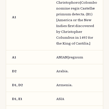
Christophoro|Colombo
nomine regis Castellæ
primum detecta. (B1)
A1
[America or the New
Indies first discovered
by Christopher
Columbus in 1492 for
the King of Castilia.]
A1
ANIAN|regnum
D2
Arabia.
D1, D2
Armenia.
D1, E1
ASIA