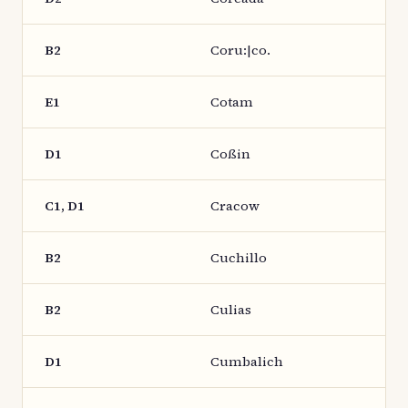
B2
Coru:|co.
E1
Cotam
D1
Coßin
C1, D1
Cracow
B2
Cuchillo
B2
Culias
D1
Cumbalich