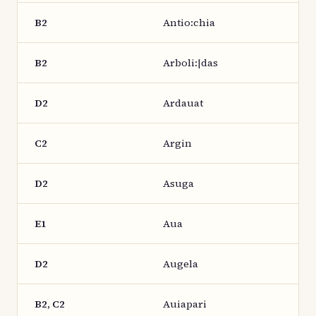
B2
Antio:chia
B2
Arboli:|das
D2
Ardauat
C2
Argin
D2
Asuga
E1
Aua
D2
Augela
B2, C2
Auiapari