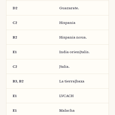
D2
Guazarate.
C2
Hispania
B2
Hispania noua.
E1
India orien|talis.
C2
Jtalia.
B3, B2
La tierra|baxa
E1
LVCACH
E1
Malacha