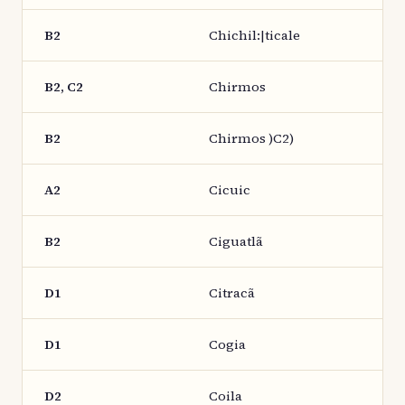
B2
Chichil:|ticale
B2, C2
Chirmos
B2
Chirmos )C2)
A2
Cicuic
B2
Ciguatlã
D1
Citracã
D1
Cogia
D2
Coila