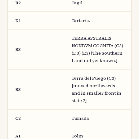
B2
Tagil.
D1
Tartaria.
TERRA AVSTRALIS
NONDVM COGNITA (C3)
B3
(D3) (E3) [The Southern
Land not yet known.]
Terra del Fuego (C3)
[moved northwards
B3
and in smaller front in
state 2]
C2
Tisnada
A1
Tolm