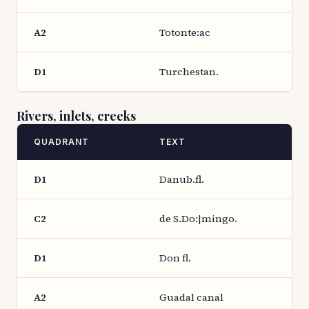
A2
Totonte:ac
D1
Turchestan.
Rivers, inlets, creeks
QUADRANT
TEXT
D1
Danub.fl.
C2
de S.Do:|mingo.
D1
Don fl.
A2
Guadal canal