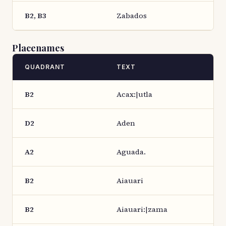
B2, B3
Zabados
Placenames
QUADRANT
TEXT
B2
Acax:|utla
D2
Aden
A2
Aguada.
B2
Aiauari
B2
Aiauari:|zama