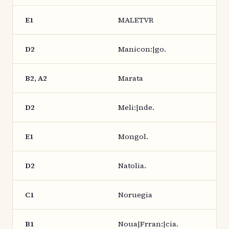
E1
MALETVR
D2
Manicon:|go.
B2, A2
Marata
D2
Meli:|nde.
E1
Mongol.
D2
Natolia.
C1
Noruegia
B1
Noua|Frran:|cia.