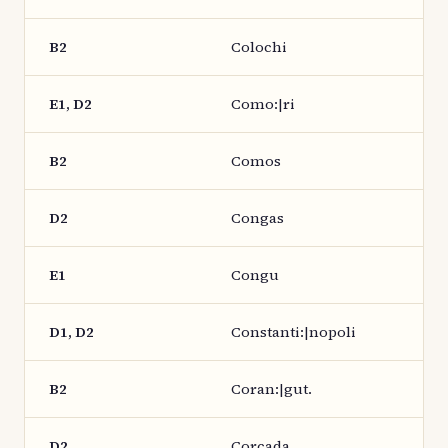
B2
Colochi
E1, D2
Como:|ri
B2
Comos
D2
Congas
E1
Congu
D1, D2
Constanti:|nopoli
B2
Coran:|gut.
D2
Corcada