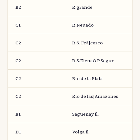
B2
R.grande
C1
R.Neuado
C2
R.S. Frã|cesco
C2
R.S.ElenaO P.Segur
C2
Rio de la Plata
C2
Rio de las|Amazones
B1
Saguenay fl.
D1
Volga fl.