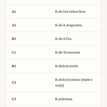
A1
R.de los estrechos
A2
R.de S.Augustin.
B2
R.de S.Vin
C1
R.de Tormenta
B2
R.de|cacatula
R.dolcis:|:simo [state 1
C3
only]
C2
R.estrema