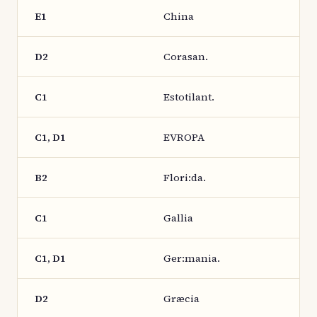
E1
China
D2
Corasan.
C1
Estotilant.
C1, D1
EVROPA
B2
Flori:da.
C1
Gallia
C1, D1
Ger:mania.
D2
Græcia