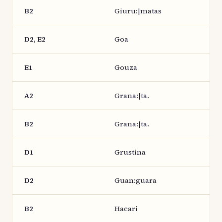
B2
Giuru:|matas
D2, E2
Goa
E1
Gouza
A2
Grana:|ta.
B2
Grana:|ta.
D1
Grustina
D2
Guan:guara
B2
Hacari