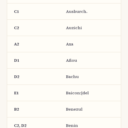
C1
Ausburch.
C2
Auzichi
A2
Axa
D1
Aßou
D2
Bachu
E1
Baicon:|del
B2
Benezul
C2, D2
Benin