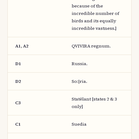
because of the
incredible number of
birds and its equally
incredible vastness.]
A1, A2
QVIVIRA regnum.
D1
Russia.
D2
So:|ria.
Statêlant [states 2 & 3
C3
only]
C1
Suedia