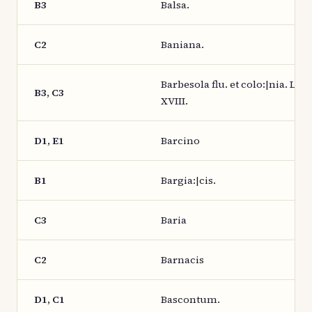
B3
Balsa.
C2
Baniana.
Barbesola flu. et colo:|nia. Leg
B3, C3
XVIII.
D1, E1
Barcino
B1
Bargia:|cis.
C3
Baria
C2
Barnacis
D1, C1
Bascontum.