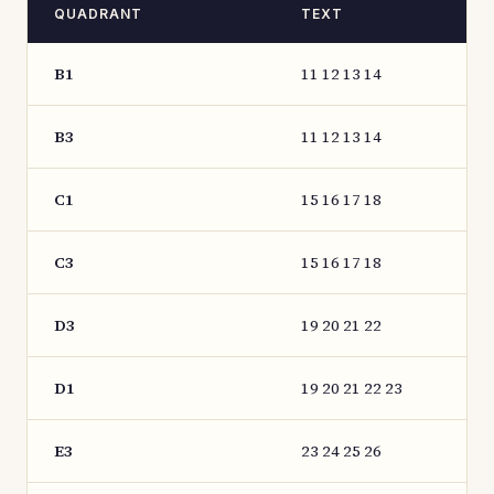
QUADRANT
TEXT
B1
11 12 13 14
B3
11 12 13 14
C1
15 16 17 18
C3
15 16 17 18
D3
19 20 21 22
D1
19 20 21 22 23
E3
23 24 25 26