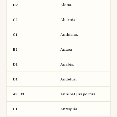
D2
Alona.
C2
Alternia.
C1
Ambisna.
B2
Amæa
D1
Anabis.
D1
Andelus.
A3, B3
AnnibaL|lis portus.
C1
Antequia.