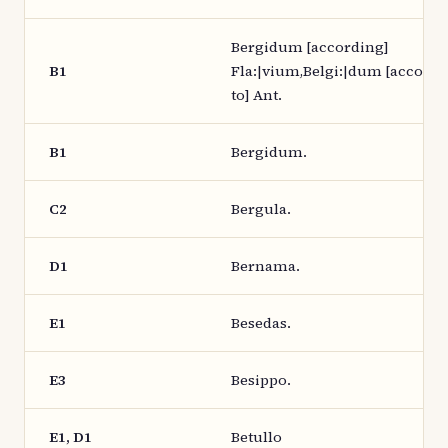
Bergidum [according]
B1
Fla:|vium,Belgi:|dum [accord
to] Ant.
B1
Bergidum.
C2
Bergula.
D1
Bernama.
E1
Besedas.
E3
Besippo.
E1, D1
Betullo