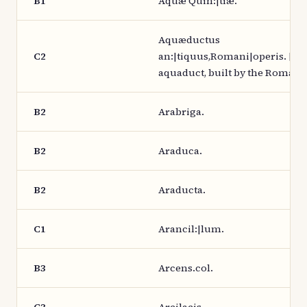
B1
Aquæ Quin:|tiæ.
Aquæductus
C2
an:|tiquus,Romani|operis. [An
aquaduct, built by the Romans.
B2
Arabriga.
B2
Araduca.
B2
Araducta.
C1
Arancil:|lum.
B3
Arcens.col.