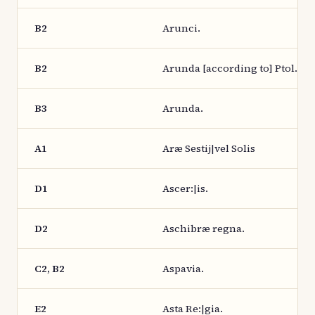
B2
Arunci.
B2
Arunda [according to] Ptol.
B3
Arunda.
A1
Aræ Sestij|vel Solis
D1
Ascer:|is.
D2
Aschibræ regna.
C2, B2
Aspavia.
E2
Asta Re:|gia.