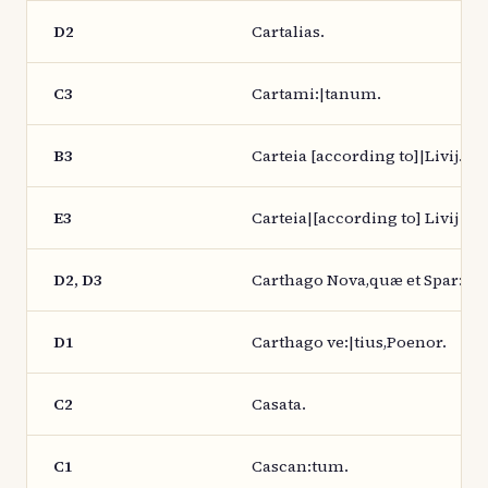
D2
Cartalias.
C3
Cartami:|tanum.
B3
Carteia [according to]|Livij.
E3
Carteia|[according to] Livij
D2, D3
Carthago Nova,quæ et Spar:|tar
D1
Carthago ve:|tius,Poenor.
C2
Casata.
C1
Cascan:tum.