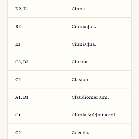
D2, D1
Cinna.
B2
Cinnia:|na.
E1
Cinnia:|na.
C3, B3
Ciuana.
C2
Claston
A1, B1
Claudiomerium.
C1
Clunia Sul:|pitia col.
C2
Coecila.