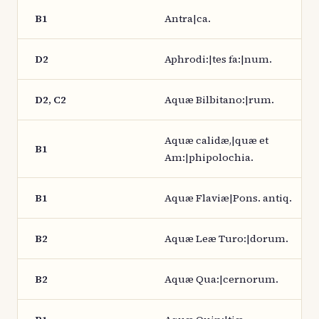
B1
Antra|ca.
D2
Aphrodi:|tes fa:|num.
D2, C2
Aquæ Bilbitano:|rum.
Aquæ calidæ,|quæ et
B1
Am:|phipolochia.
B1
Aquæ Flaviæ|Pons. antiq.
B2
Aquæ Leæ Turo:|dorum.
B2
Aquæ Qua:|cernorum.