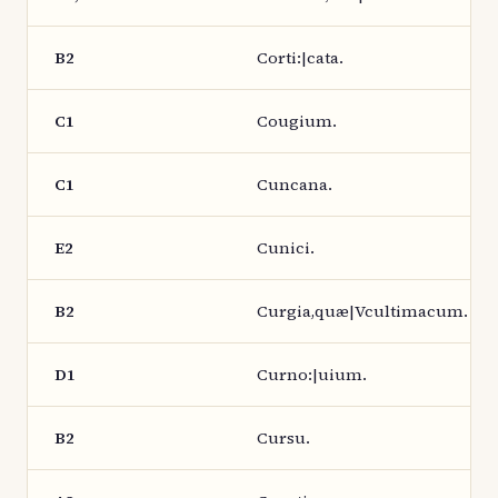
B2
Corti:|cata.
C1
Cougium.
C1
Cuncana.
E2
Cunici.
B2
Curgia,quæ|Vcultimacum.
D1
Curno:|uium.
B2
Cursu.