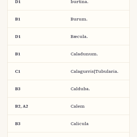
D1
burtina.
B1
Burum.
D1
Bæcula.
B1
Caladunum.
C1
Calagurris|Tubularia.
B3
Calduba.
B2, A2
Calem
B3
Calicula