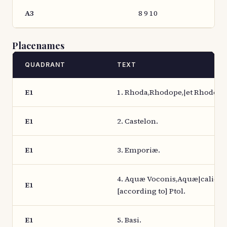
A3
8 9 10
Placenames
QUADRANT
TEXT
E1
1. Rhoda,Rhodope,|et Rhodopol
E1
2. Castelon.
E1
3. Emporiæ.
4. Aquæ Voconis,Aquæ|calidæ,
E1
[according to] Ptol.
E1
5. Basi.