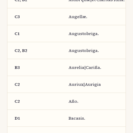
C3
Augellæ.
C1
Augustobriga.
C2, B2
Augustobriga.
B3
Aurelia|Carißa.
C2
Auriux|Aurigia
C2
Aßo.
D1
Bacasis.