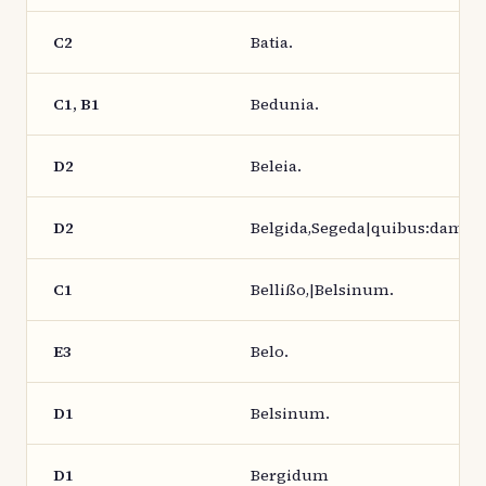
C2
Batia.
C1, B1
Bedunia.
D2
Beleia.
D2
Belgida,Segeda|quibus:dam.
C1
Bellißo,|Belsinum.
E3
Belo.
D1
Belsinum.
D1
Bergidum