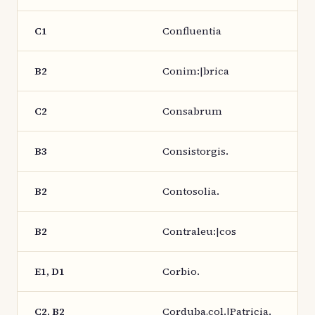
C1
Confluentia
B2
Conim:|brica
C2
Consabrum
B3
Consistorgis.
B2
Contosolia.
B2
Contraleu:|cos
E1, D1
Corbio.
C2, B2
Corduba,col.|Patricia.