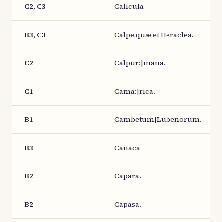
C2, C3
Calicula
B3, C3
Calpe,quæ et Heraclea.
C2
Calpur:|mana.
C1
Cama:|rica.
B1
Cambetum|Lubenorum.
B3
Canaca
B2
Capara.
B2
Capasa.