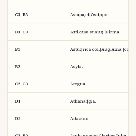
C3, B3
Astapa,et|Ostippo
B3, C3
Asti,quæ et Aug.|Firma.
B1
Astu:|rica col.|Aug.Ama:|coru
B2
Asyla.
C2, C3
Ategua.
D1
Athana:|gia.
D2
Attacum
C2, B2
Atubi quæ|et Claritas Iulia.