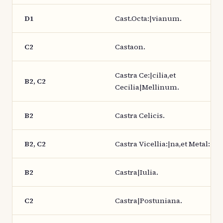
D1
Cast.Octa:|vianum.
C2
Castaon.
Castra Ce:|cilia,et
B2, C2
Cecilia|Mellinum.
B2
Castra Celicis.
B2, C2
Castra Vicellia:|na,et Metal:|lin
B2
Castra|Iulia.
C2
Castra|Postuniana.