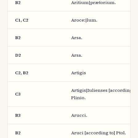
B2
Aritium|prætorium.
C1, C2
Aroce:|lum.
B2
Arsa.
D2
Arsa.
C2, B2
Artigis
Artigis|Iulienses [according to
C3
Plinio.
B3
Arucci.
B2
Aruci [according to] Ptol.