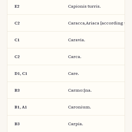
E2
Capionis turris.
C2
Caracca,Ariaca [according to] 
C1
Caravia.
C2
Carca.
D1, C1
Care.
B3
Carmo:|na.
B1, A1
Caronium.
B3
Carpia.