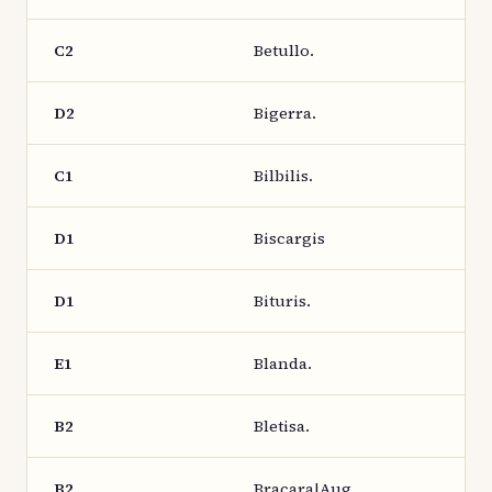
C2
Betullo.
D2
Bigerra.
C1
Bilbilis.
D1
Biscargis
D1
Bituris.
E1
Blanda.
B2
Bletisa.
B2
Bracara|Aug.