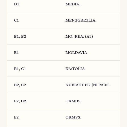
D1
MEDIA.
C1
MEN:|GRE:|LIA.
B1, B2
MO:|REA. (A2)
B1
MOLDAVIA
B1, C1
NA:TOLIA
B2, C2
NUBIAE REG:|NI PARS.
E2, D2
ORMUS.
E2
ORMVS.