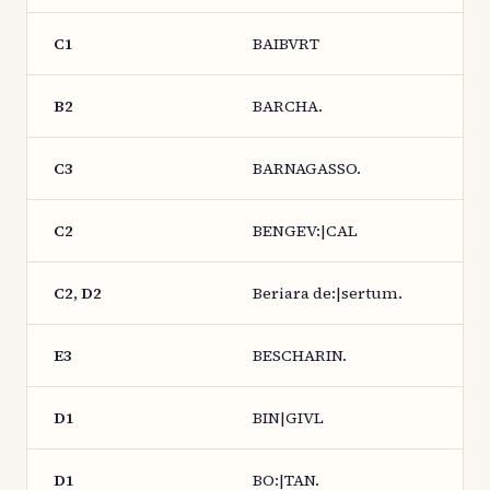
C1
BAIBVRT
B2
BARCHA.
C3
BARNAGASSO.
C2
BENGEV:|CAL
C2, D2
Beriara de:|sertum.
E3
BESCHARIN.
D1
BIN|GIVL
D1
BO:|TAN.