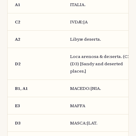
A1
ITALIA.
C2
IVDÆ:|A
A2
Libyæ deserta.
Loca arenosa & de:serta. (C2)
D2
(D3) [Sandy and deserted
places.]
B1, A1
MACEDO:|NIA.
E3
MAFFA
D3
MASCA:|LAT.