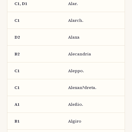
C1, D1
Alar.
C1
Alarch.
D2
Alaxa
B2
Alecandria
C1
Aleppo.
C1
Alexan?dreta.
A1
Aleßio.
B1
Algiro