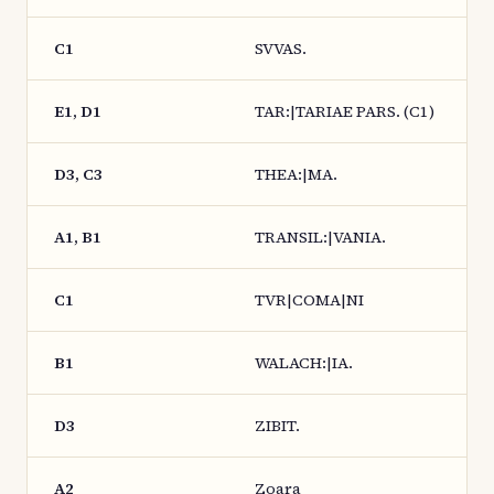
C1
SVVAS.
E1, D1
TAR:|TARIAE PARS. (C1)
D3, C3
THEA:|MA.
A1, B1
TRANSIL:|VANIA.
C1
TVR|COMA|NI
B1
WALACH:|IA.
D3
ZIBIT.
A2
Zoara