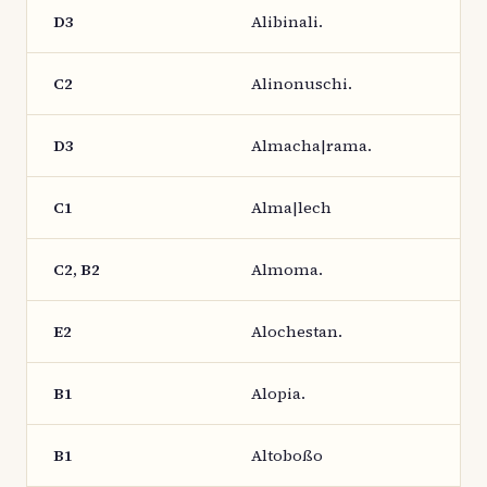
D3
Alibinali.
C2
Alinonuschi.
D3
Almacha|rama.
C1
Alma|lech
C2, B2
Almoma.
E2
Alochestan.
B1
Alopia.
B1
Altoboßo