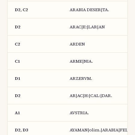
D2, C2
ARABIA DESER|TA.
D2
ARAC|E:|LAR|AN
C2
ARDEN
C1
ARME|NIA.
D1
ARZERVM.
D2
AR|AC|H:|CAL:|DAR.
A1
AVSTRIA.
D2, D3
AYAMAN|olim.|ARABIA|FELIX