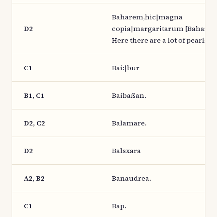
Baharem,hic|magna
D2
copia|margaritarum [Baharem
Here there are a lot of pearls.]
C1
Bai:|bur
B1, C1
Baibaßan.
D2, C2
Balamare.
D2
Balsxara
A2, B2
Banaudrea.
C1
Bap.