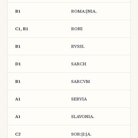
B1
ROMA:|NIA.
C1, B1
RONI
B1
RVSSI.
D1
SARCH
B1
SARCVM
A1
SERVIA
A1
SLAVONIA.
C2
SOR:|I:|A.