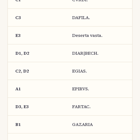
C3
DAFILA.
E3
Deserta vasta.
D1, D2
DIAR|BECH.
C2, D2
EGIAS.
A1
EPIRVS.
D3, E3
FARTAC.
B1
GAZARIA