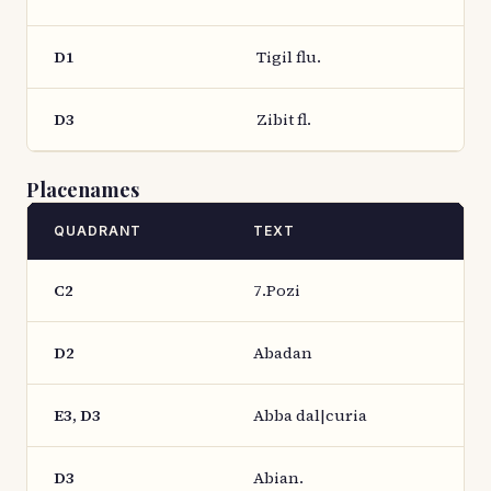
D1
Tigil flu.
D3
Zibit fl.
Placenames
QUADRANT
TEXT
C2
7.Pozi
D2
Abadan
E3, D3
Abba dal|curia
D3
Abian.