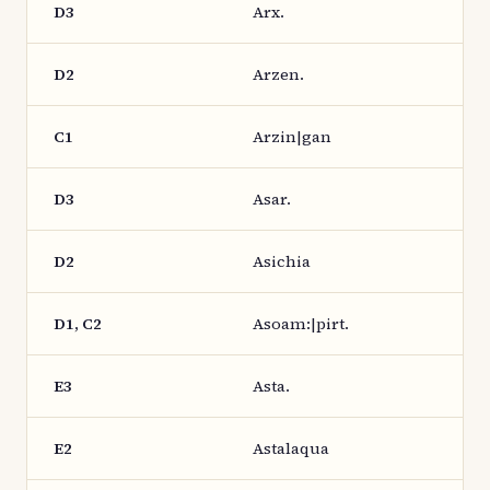
D3
Arx.
D2
Arzen.
C1
Arzin|gan
D3
Asar.
D2
Asichia
D1, C2
Asoam:|pirt.
E3
Asta.
E2
Astalaqua