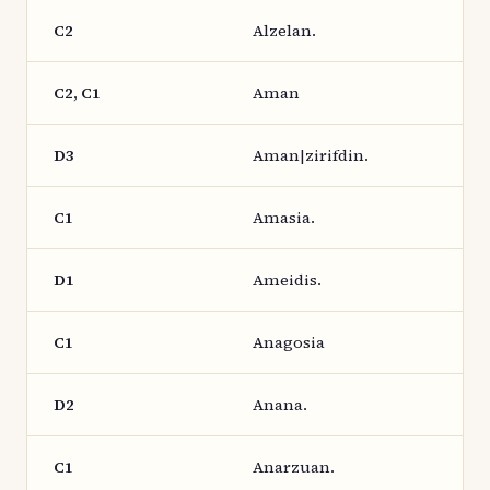
C2
Alzelan.
C2, C1
Aman
D3
Aman|zirifdin.
C1
Amasia.
D1
Ameidis.
C1
Anagosia
D2
Anana.
C1
Anarzuan.