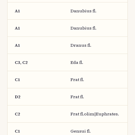
A1
Danubius fl.
A1
Danubius fl.
A1
Dranus fl.
C3, C2
Eda fl.
C1
Frat fl.
D2
Frat fl.
C2
Frat fl.olim|Euphrates.
C1
Gensui fl.