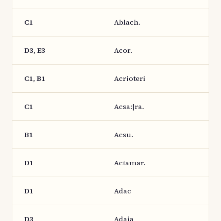
C1
Ablach.
D3, E3
Acor.
C1, B1
Acrioteri
C1
Acsa:|ra.
B1
Acsu.
D1
Actamar.
D1
Adac
D3
Adaia