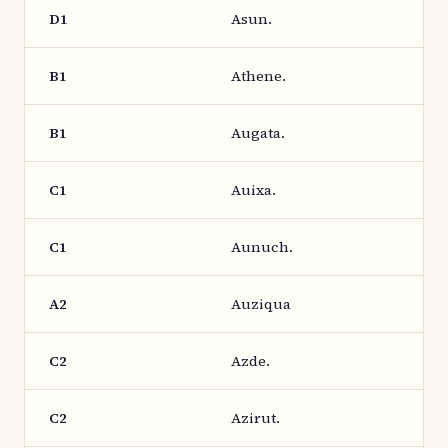
D1
Asun.
B1
Athene.
B1
Augata.
C1
Auixa.
C1
Aunuch.
A2
Auziqua
C2
Azde.
C2
Azirut.