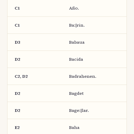
C1
Aßo.
C1
Ba:|rin.
D3
Babaua
D2
Bacida
C2, D2
Badrahenen.
D2
Bagdet
D2
Bage:|lar.
E2
Baha