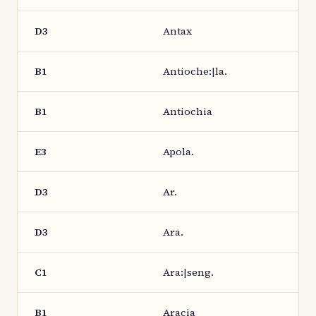
D3
Antax
B1
Antioche:|la.
B1
Antiochia
E3
Apola.
D3
Ar.
D3
Ara.
C1
Ara:|seng.
B1
Aracia