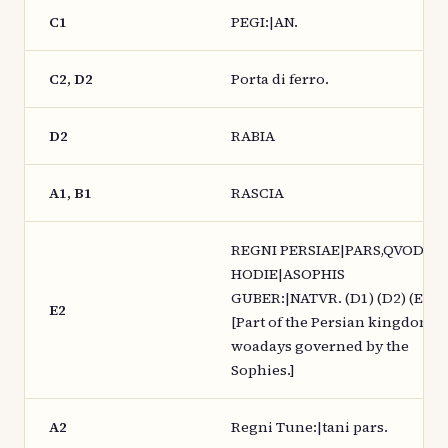
C1
PEGI:|AN.
C2, D2
Porta di ferro.
D2
RABIA
A1, B1
RASCIA
REGNI PERSIAE|PARS,QVOD
HODIE|ASOPHIS
GUBER:|NATVR. (D1) (D2) (E1)
E2
[Part of the Persian kingdom,
woadays governed by the
Sophies.]
A2
Regni Tune:|tani pars.