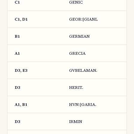
C1
GENIC
C1, D1
GEOR:|GIANL
B1
GERMIAN
A1
GRECIA
D3, E3
GVBELAMAN.
D3
HERIT.
A1, B1
HVN:|GARIA.
D3
IRMIN