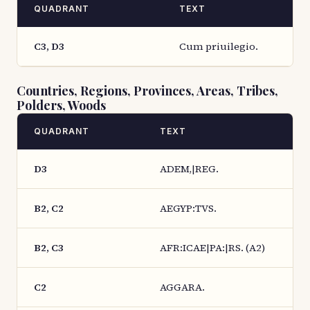
QUADRANT
TEXT
C3, D3
Cum priuilegio.
Countries, Regions, Provinces, Areas, Tribes,
Polders, Woods
QUADRANT
TEXT
D3
ADEM,|REG.
B2, C2
AEGYP:TVS.
B2, C3
AFR:ICAE|PA:|RS. (A2)
C2
AGGARA.