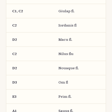
C1, C2
Giulap fl.
C2
Iordanis fl
D2
Macu fl.
C2
Nilus flu
D2
Nouaque fl.
D3
Om fl
E3
Prim fl.
A1
Sauus fl.