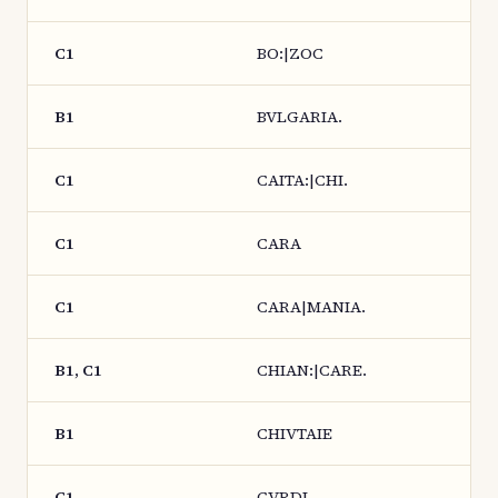
C1
BO:|ZOC
B1
BVLGARIA.
C1
CAITA:|CHI.
C1
CARA
C1
CARA|MANIA.
B1, C1
CHIAN:|CARE.
B1
CHIVTAIE
C1
CVRDI.