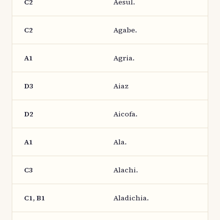
C2
Aesul.
C2
Agabe.
A1
Agria.
D3
Aiaz
D2
Aicofa.
A1
Ala.
C3
Alachi.
C1, B1
Aladichia.