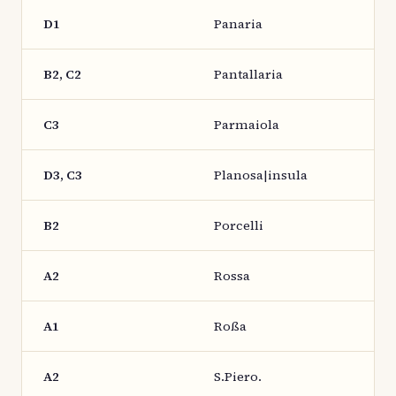
D1
Panaria
B2, C2
Pantallaria
C3
Parmaiola
D3, C3
Planosa|insula
B2
Porcelli
A2
Rossa
A1
Roßa
A2
S.Piero.