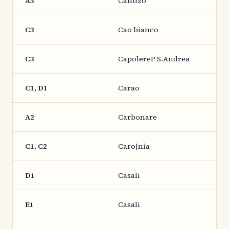
A3
Canuzo
C3
Cao bianco
C3
CapolereP S.Andrea
C1, D1
Carao
A2
Carbonare
C1, C2
Caro|nia
D1
Casali
E1
Casali