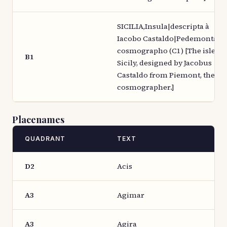
SICILIA,Insula|descripta à
Iacobo Castaldo|Pedemontano
cosmographo (C1) [The isle of
B1
Sicily, designed by Jacobus
Castaldo from Piemont, the
cosmographer.]
Placenames
QUADRANT
TEXT
D2
Acis
A3
Agimar
A3
Agira