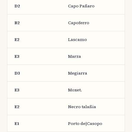
D2
Capo Paßaro
B2
Capoferro
E2
Lascamo
E3
Marza
D3
Megiarra
E3
Moxet.
E2
Necro talaßia
E1
Porto de|Casopo