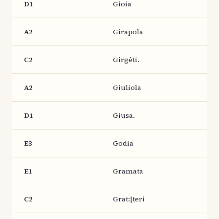
D1
Gioia
A2
Girapola
C2
Girgêti.
A2
Giuliola
D1
Giusa.
E3
Godia
E1
Gramata
C2
Grat:|teri