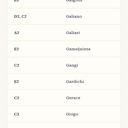
E3
Galgour
D2, C2
Galiano
A2
Galiari
E2
Game|nizza
C2
Gangi
E2
Gardichi
C2
Gerace
C3
Giogo