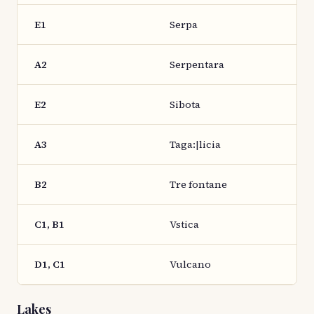
E1
Serpa
A2
Serpentara
E2
Sibota
A3
Taga:|licia
B2
Tre fontane
C1, B1
Vstica
D1, C1
Vulcano
Lakes