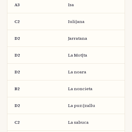
A3
Isa
C2
Iuli|ana
D2
Jarratana
D2
La Mot|ta
D2
La noara
B2
La noncieta
D2
La puz:|zallu
C2
La sabuca