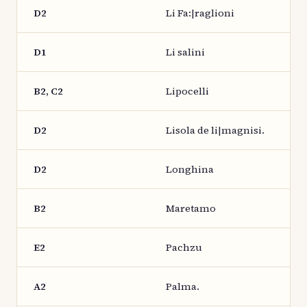
D2
Li Fa:|raglioni
D1
Li salini
B2, C2
Lipocelli
D2
Lisola de li|magnisi.
D2
Longhina
B2
Maretamo
E2
Pachzu
A2
Palma.