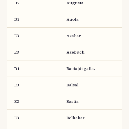
D2
Augusta
D2
Auola
E3
Azabar
E3
Azebuch
D1
Bacia|di galla.
E3
Balsal
E2
Bastia
E3
Belkakar