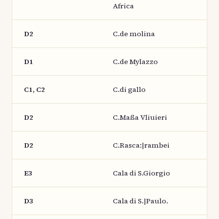
Africa
D2
C.de molina
D1
C.de Mylazzo
C1, C2
C.di gallo
D2
C.Maßa Vliuieri
D2
C.Rasca:|rambei
E3
Cala di S.Giorgio
D3
Cala di S.|Paulo.