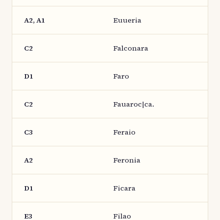
A2, A1
Euueria
C2
Falconara
D1
Faro
C2
Fauaroc|ca.
C3
Feraio
A2
Feronia
D1
Ficara
E3
Filao