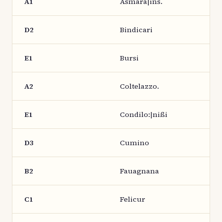
A1
Asmara|ins.
D2
Bindicari
E1
Bursi
A2
Coltelazzo.
E1
Condilo:|nißi
D3
Cumino
B2
Fauagnana
C1
Felicur