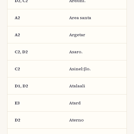
D2, C2
Arduni.
A2
Area santa
A2
Argetar
C2, D2
Asaro.
C2
Asinel:|lo.
D1, D2
Atalaali
E3
Atard
D2
Aterno