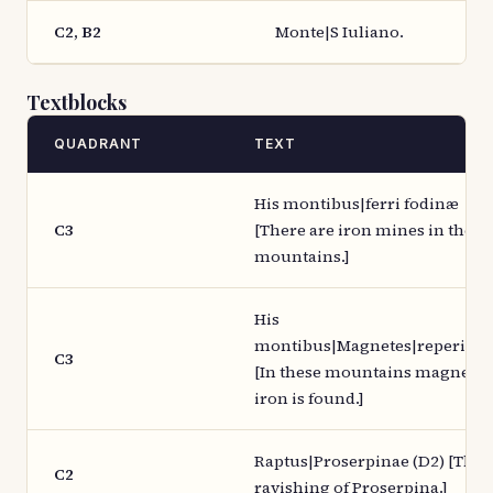
C2, B2
Monte|S Iuliano.
Textblocks
QUADRANT
TEXT
His montibus|ferri fodinæ
C3
[There are iron mines in these
mountains.]
His
montibus|Magnetes|reperitur.
C3
[In these mountains magnetic
iron is found.]
Raptus|Proserpinae (D2) [The
C2
ravishing of Proserpina.]