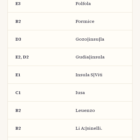
E3
Folfola
B2
Formice
D3
Gozo|insu|la
E2, D2
Gudia|insula
E1
Insula S|Viti
C1
Iusa
B2
Leuenzo
B2
Li A:|sinelli.