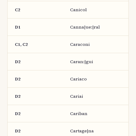
C2
Canicol
D1
Canna|ue:|ral
C1, C2
Caraconi
D2
Caran:|gui
D2
Cariaco
D2
Cariai
D2
Cariban
D2
Cartage|na