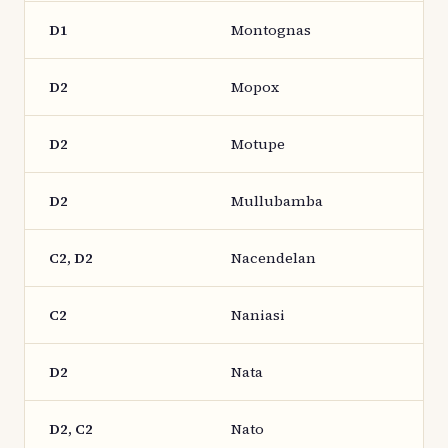
D1
Montognas
D2
Mopox
D2
Motupe
D2
Mullubamba
C2, D2
Nacendelan
C2
Naniasi
D2
Nata
D2, C2
Nato