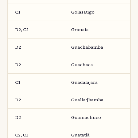
C1
Goiasaugo
D2, C2
Granata
D2
Guachabamba
D2
Guachaca
C1
Guadalajara
D2
Gualla:|bamba
D2
Guamachuco
C2, C1
Guatatlã