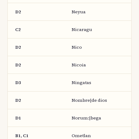
D2
Neyua
C2
Nicaragu
D2
Nico
D2
Nicoia
D3
Ningatas
D2
Nombre|de dios
D1
Norum:|bega
B1, C1
Ometlan