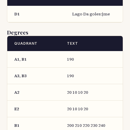
D1
Lago Da goles:|me
Degrees
QUADRANT
TEXT
A1, B1
190
A3, B3
190
A2
20 10 10 20
E2
20 10 10 20
B1
200 210 220 230 240