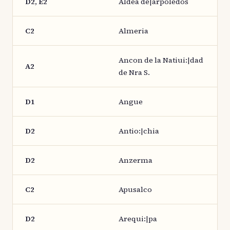
D2, E2
Aldea de|arpoledos
C2
Almeria
Ancon de la Natiui:|dad
A2
de Nra S.
D1
Angue
D2
Antio:|chia
D2
Anzerma
C2
Apusalco
D2
Arequi:|pa