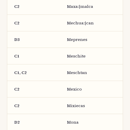
C2
Maxa:|malca
C2
Mechua:|can
D3
Meprenes
C1
Meschite
C1, C2
Meschtan
C2
Mexico
C2
Mixiecas
D2
Mona