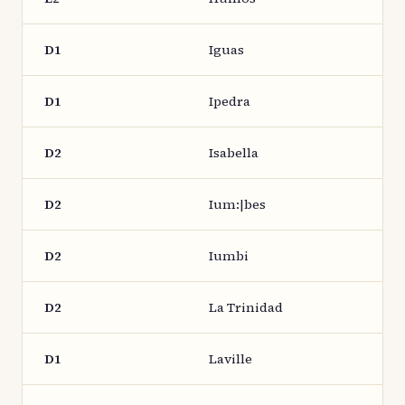
D1
Iguas
D1
Ipedra
D2
Isabella
D2
Ium:|bes
D2
Iumbi
D2
La Trinidad
D1
Laville