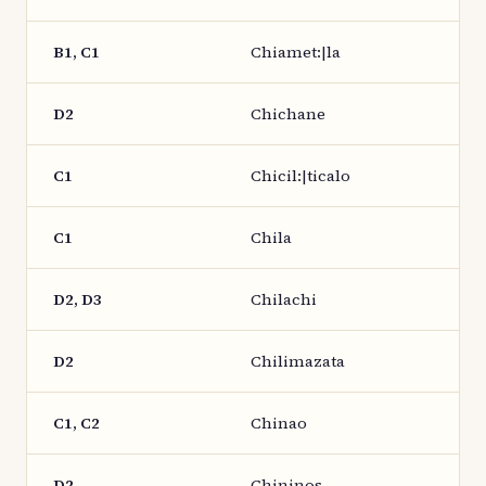
B1, C1
Chiamet:|la
D2
Chichane
C1
Chicil:|ticalo
C1
Chila
D2, D3
Chilachi
D2
Chilimazata
C1, C2
Chinao
D2
Chininos