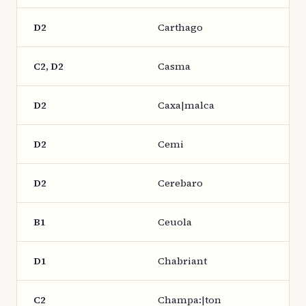
D2
Carthago
C2, D2
Casma
D2
Caxa|malca
D2
Cemi
D2
Cerebaro
B1
Ceuola
D1
Chabriant
C2
Champa:|ton