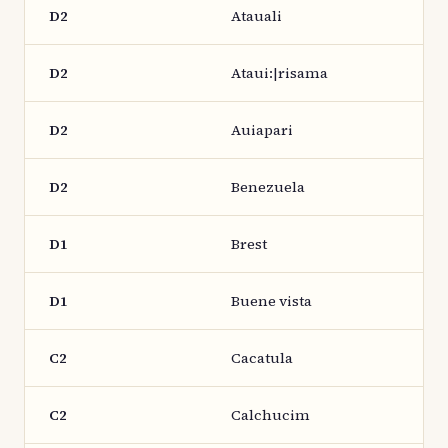
D2
Atauali
D2
Ataui:|risama
D2
Auiapari
D2
Benezuela
D1
Brest
D1
Buene vista
C2
Cacatula
C2
Calchucim