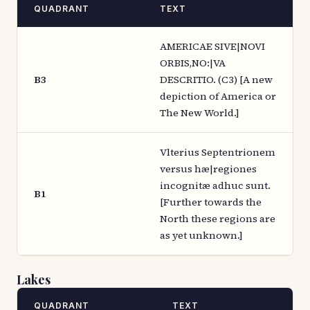
QUADRANT
TEXT
AMERICAE SIVE|NOVI
ORBIS,NO:|VA
B3
DESCRITIO. (C3) [A new
depiction of America or
The New World.]
Vlterius Septentrionem
versus hæ|regiones
incognitæ adhuc sunt.
B1
[Further towards the
North these regions are
as yet unknown.]
Lakes
QUADRANT
TEXT