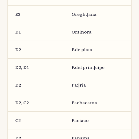
E2
Oregli:|ana
D1
Orsinora
D2
P.de plata
D2, D1
P.del prin:|cipe
D2
Pa:|ria
D2, C2
Pachacama
C2
Paciaco
D2
Panama