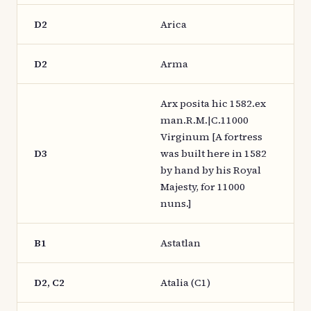
D2
Arica
D2
Arma
Arx posita hic 1582.ex
man.R.M.|C.11000
Virginum [A fortress
D3
was built here in 1582
by hand by his Royal
Majesty, for 11000
nuns.]
B1
Astatlan
D2, C2
Atalia (C1)