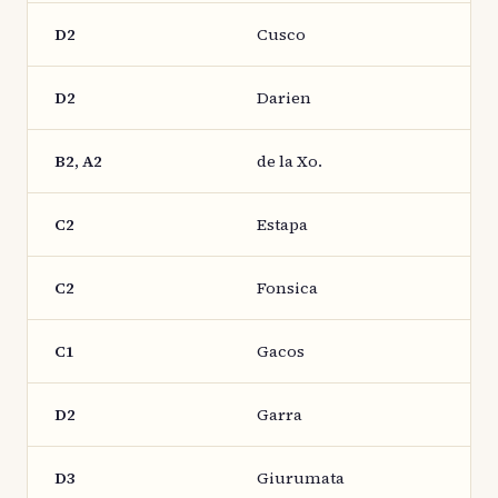
D2
Cusco
D2
Darien
B2, A2
de la Xo.
C2
Estapa
C2
Fonsica
C1
Gacos
D2
Garra
D3
Giurumata