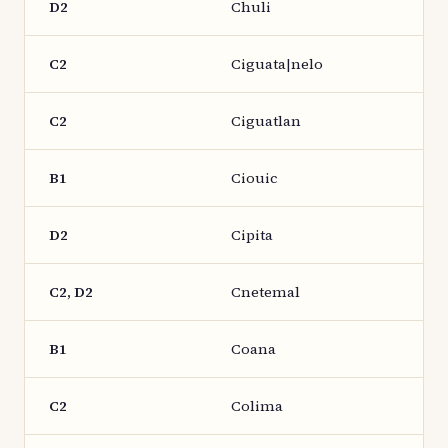
D2
Chuli
C2
Ciguata|nelo
C2
Ciguatlan
B1
Ciouic
D2
Cipita
C2, D2
Cnetemal
B1
Coana
C2
Colima