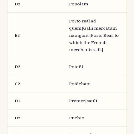
D2
Popoiam
Porto real ad
quem|Galli mercatum
E2
nauigant [Porto Real, to
which the French
merchants sail.]
D2
Potoßi
C2
Potõcham
D1
Premer|sault
D2
Puchio