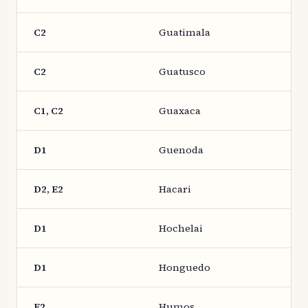
C2
Guatimala
C2
Guatusco
C1, C2
Guaxaca
D1
Guenoda
D2, E2
Hacari
D1
Hochelai
D1
Honguedo
E2
Humos