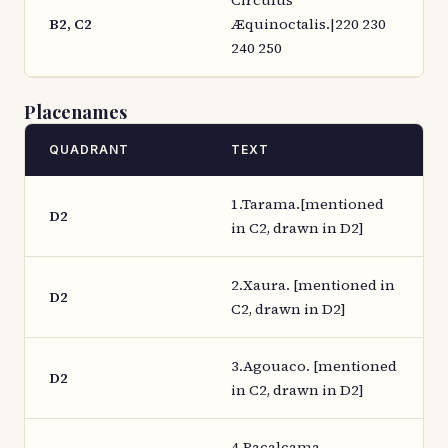
Circulus
B2, C2
Æquinoctalis.|220 230
240 250
Placenames
QUADRANT
TEXT
1.Tarama.[mentioned
D2
in C2, drawn in D2]
2.Xaura. [mentioned in
D2
C2, drawn in D2]
3.Agouaco. [mentioned
D2
in C2, drawn in D2]
4.Pacalcama.