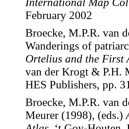
International Map Col
February 2002
Broecke, M.P.R. van d
Wanderings of patriar
Ortelius and the First 
van der Krogt & P.H. M
HES Publishers, pp. 3
Broecke, M.P.R. van d
Meurer (1998), (eds.)
Atlas,
‘t Goy-Houten, 